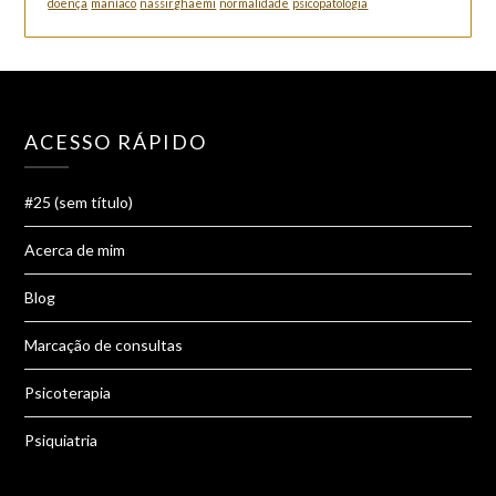
doença
maníaco
nassirghaemi
normalidade
psicopatologia
ACESSO RÁPIDO
#25 (sem título)
Acerca de mim
Blog
Marcação de consultas
Psicoterapia
Psiquiatria