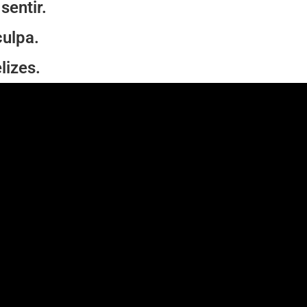
sentir.
ulpa.
lizes.